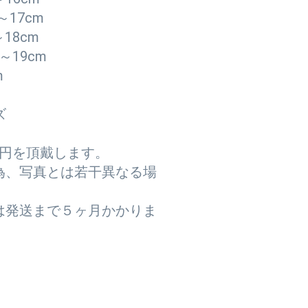
～17cm
18cm
～19cm
m
ズ
00円を頂戴します。
為、写真とは若干異なる場
は発送まで５ヶ月かかりま